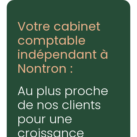
Créer et reprendre une activité
Piloter votre gestion
Votre cabinet
Gérer votre quotidien
Gérer vos ressources humaines
comptable
Piloter votre entreprise
Dématérialiser vos documents
indépendant à
Développer votre entreprise
Nontron :
Construire votre patrimoine
Au plus proche
Être prêt pour la facturation
électronique
de nos clients
pour une
croissance