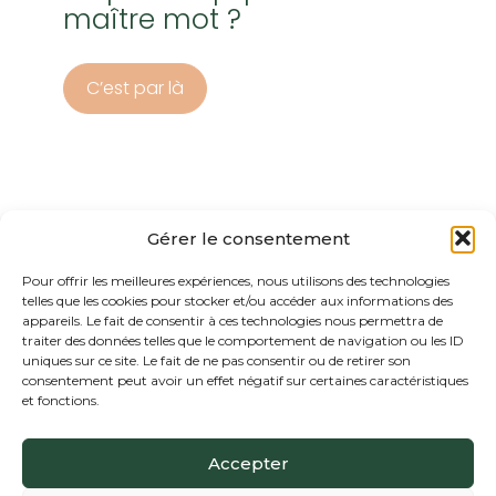
maître mot ?
C’est par là
Gérer le consentement
Pour offrir les meilleures expériences, nous utilisons des technologies
telles que les cookies pour stocker et/ou accéder aux informations des
appareils. Le fait de consentir à ces technologies nous permettra de
traiter des données telles que le comportement de navigation ou les ID
Footer
uniques sur ce site. Le fait de ne pas consentir ou de retirer son
Puy Foucaud – 6/8 Avenue des Martyrs –
Principale
consentement peut avoir un effet négatif sur certaines caractéristiques
24310 BRANTOME EN PERIGORD
et fonctions.
Accepter
4 Avenue du pré des pères 24300
NONTRON